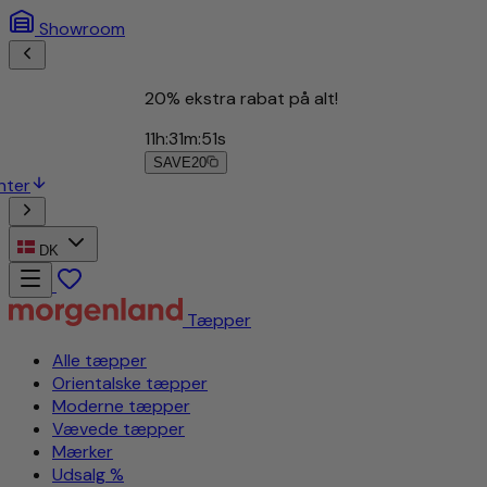
Showroom
20% ekstra rabat på alt!
11
h
:
31
m
:
48
s
SAVE20
15% ekstra rabat til nyhedsbrevsabonnenter
DK
Tæpper
Alle tæpper
Orientalske tæpper
Moderne tæpper
Vævede tæpper
Mærker
Udsalg %