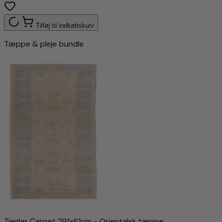
Tilføj til indkøbskurv
Tæppe & pleje bundle
Ziegler Carpet 291x61cm - Orientalsk tæppe