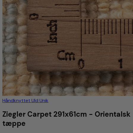
Håndknyttet
Uld
Unik
Ziegler Carpet 291x61cm - Orientalsk
tæppe