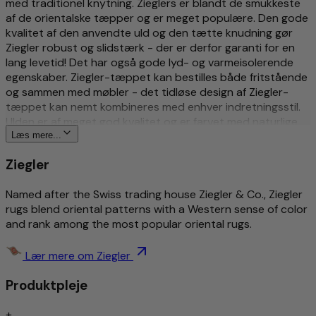
med traditionel knytning. Zieglers er blandt de smukkeste
af de orientalske tæpper og er meget populære. Den gode
kvalitet af den anvendte uld og den tætte knudning gør
Ziegler robust og slidstærk - der er derfor garanti for en
lang levetid! Det har også gode lyd- og varmeisolerende
egenskaber. Ziegler-tæppet kan bestilles både fritstående
og sammen med møbler - det tidløse design af Ziegler-
tæppet kan nemt kombineres med enhver indretningsstil.
Ulden er af meget god kvalitet og er farvet med naturlige
vegetabilske farvestoffer. Selve Ziegler-tæppets design
Læs mere...
blev engang skabt af en iværksætter fra Schweiz og er
Ziegler
stadig moderne i dag.
Mere om dette produkt
Named after the Swiss trading house Ziegler & Co., Ziegler
rugs blend oriental patterns with a Western sense of color
and rank among the most popular oriental rugs.
Traditionel og kunstfærdigt håndknyttet
Rigt detaljeret og stilfuldt mønstret
Tidløst design
Lær mere om Ziegler
Smudsafvisende/let pleje
Produktpleje
Støjisoleret/egnet til gulvvarme
Håndknyttet
+