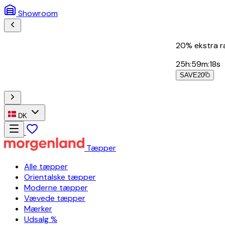
Showroom
20% ekstra rabat på alt!
25
h
:
59
m
:
16
s
SAVE20
15% ekstra rabat til nyhedsbrevsabonnenter
DK
Tæpper
Alle tæpper
Orientalske tæpper
Moderne tæpper
Vævede tæpper
Mærker
Udsalg %