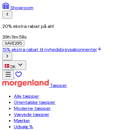
Showroom
20% ekstra rabat på alt!
39
h
:
11
m
:
56
s
SAVE20
15% ekstra rabat til nyhedsbrevsabonnenter
DK
Tæpper
Alle tæpper
Orientalske tæpper
Moderne tæpper
Vævede tæpper
Mærker
Udsalg %