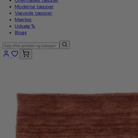
Orientalske tæpper
Moderne tæpper
Vævede tæpper
Mærker
Udsalg %
Blogs