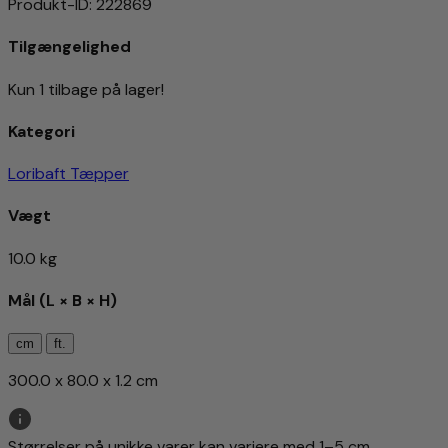
Produkt-ID
:
222869
Tilgængelighed
Kun 1 tilbage på lager!
Kategori
Loribaft Tæpper
Vægt
10.0 kg
Mål (L × B × H)
cm
ft.
300.0 x 80.0 x 1.2 cm
Størrelser på unikke varer kan variere med 1–5 cm.