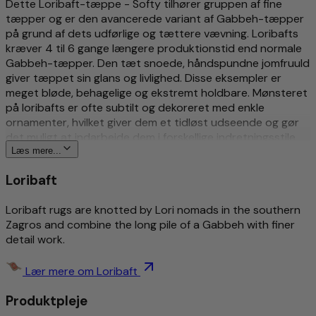
Dette Loribaft-tæppe - Softy tilhører gruppen af fine
tæpper og er den avancerede variant af Gabbeh-tæpper
på grund af dets udførlige og tættere vævning. Loribafts
kræver 4 til 6 gange længere produktionstid end normale
Gabbeh-tæpper. Den tæt snoede, håndspundne jomfruuld
giver tæppet sin glans og livlighed. Disse eksempler er
meget bløde, behagelige og ekstremt holdbare. Mønsteret
på loribafts er ofte subtilt og dekoreret med enkle
ornamenter, hvilket giver dem et tidløst udseende og gør
det muligt at indarbejde dem i forskellige indretningsstile
på en alsidig måde. Knytninger fra Indien, som dygtigt
Læs mere...
gengiver de klassiske Loribaft-motiver, er også meget
Loribaft
udbredt og står på ingen måde de persiske versioner i
kvalitet efter. Få et Loribaft-tæppe fra Morgenland
Loribaft rugs are knotted by Lori nomads in the southern
Teppiche og nyd hyggelige øjeblikke med velvære i
Zagros and combine the long pile of a Gabbeh with finer
hjemmet!
detail work.
Mere om dette produkt
Lær mere om Loribaft
Holdbar og langtidsholdbar kvalitet
Produktpleje
Blød, tæt og holdbar
Tidløst design