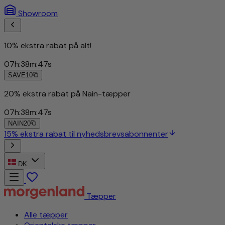
Showroom
10% ekstra rabat på alt!
07
h
:
38
m
:
44
s
SAVE10
20% ekstra rabat på Nain-tæpper
07
h
:
38
m
:
44
s
NAIN20
15% ekstra rabat til nyhedsbrevsabonnenter
DK
Tæpper
Alle tæpper