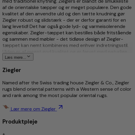
med traditionel knytning. Zieglers er blandt de smukkeste
af de orientalske tæpper og er meget populære. Den gode
kvalitet af den anvendte uld og den tætte knudning gør
Ziegler robust og slidstærk - der er derfor garanti for en
lang levetid! Det har også gode lyd- og varmeisolerende
egenskaber. Ziegler-tæppet kan bestilles både fritstående
og sammen med møbler - det tidløse design af Ziegler-
tæppet kan nemt kombineres med enhver indretningsstil.
Ulden er af meget god kvalitet og er farvet med naturlige
vegetabilske farvestoffer. Selve Ziegler-tæppets design
Læs mere...
blev engang skabt af en iværksætter fra Schweiz og er
Ziegler
stadig moderne i dag.
Mere om dette produkt
Named after the Swiss trading house Ziegler & Co., Ziegler
rugs blend oriental patterns with a Western sense of color
and rank among the most popular oriental rugs.
Traditionel og kunstfærdigt håndknyttet
Rigt detaljeret og stilfuldt mønstret
Tidløst design
Lær mere om Ziegler
Smudsafvisende/let pleje
Produktpleje
Støjisoleret/egnet til gulvvarme
Håndknyttet
+