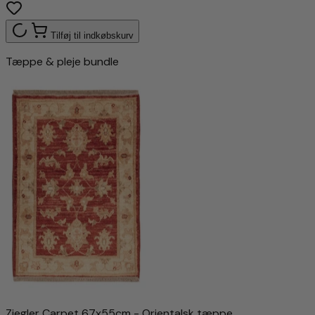
Tilføj til indkøbskurv
Tæppe & pleje bundle
Ziegler Carpet 67x55cm - Orientalsk tæppe