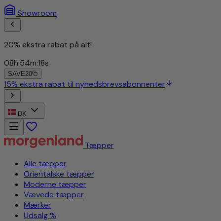
Showroom
20% ekstra rabat på alt!
08
h
:
54
m
:
15
s
SAVE20
DK
Tæpper
Alle tæpper
Orientalske tæpper
Moderne tæpper
Vævede tæpper
Mærker
Udsalg %