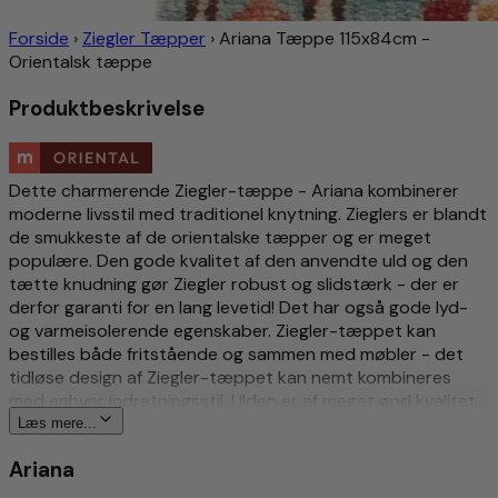
Forside
›
Ziegler Tæpper
›
Ariana Tæppe 115x84cm -
Orientalsk tæppe
Produktbeskrivelse
Dette charmerende Ziegler-tæppe - Ariana kombinerer
moderne livsstil med traditionel knytning. Zieglers er blandt
de smukkeste af de orientalske tæpper og er meget
populære. Den gode kvalitet af den anvendte uld og den
tætte knudning gør Ziegler robust og slidstærk - der er
derfor garanti for en lang levetid! Det har også gode lyd-
og varmeisolerende egenskaber. Ziegler-tæppet kan
bestilles både fritstående og sammen med møbler - det
tidløse design af Ziegler-tæppet kan nemt kombineres
med enhver indretningsstil. Ulden er af meget god kvalitet
og er farvet med naturlige vegetabilske farvestoffer. Selve
Læs mere...
designet af Ziegler-tæpperne blev engang skabt af en
Ariana
iværksætter fra Schweiz og er stadig moderne i dag.