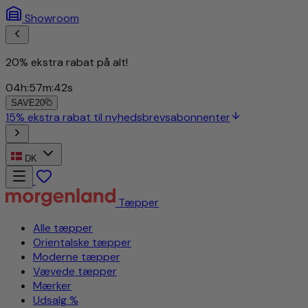
Showroom
20% ekstra rabat på alt!
04
h
:
57
m
:
39
s
SAVE20
15% ekstra rabat til nyhedsbrevsabonnenter
DK
Tæpper
Alle tæpper
Orientalske tæpper
Moderne tæpper
Vævede tæpper
Mærker
Udsalg %