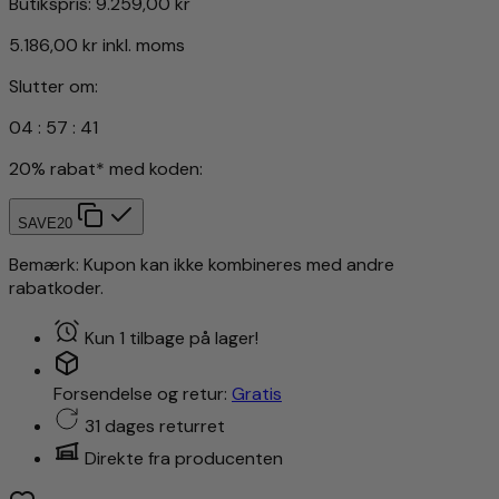
Butikspris:
9.259,00 kr
5.186,00 kr
inkl. moms
Slutter om:
04
:
57
:
38
20% rabat* med koden:
SAVE20
Bemærk: Kupon kan ikke kombineres med andre
rabatkoder.
Kun 1 tilbage på lager!
Forsendelse og retur:
Gratis
31 dages returret
Direkte fra producenten