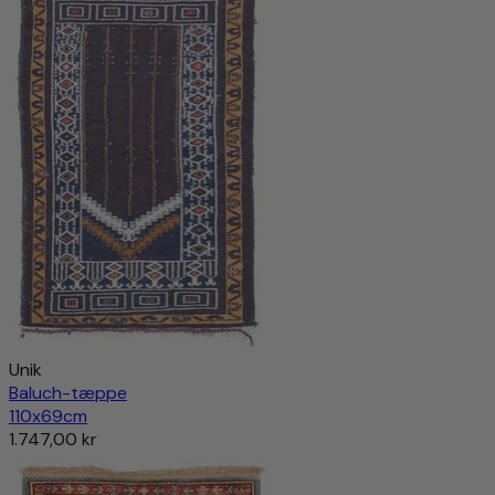
5.186,00 kr
9.259,00 kr
-43%
Tilføj til indkøbskurv
Unik
Baluch-tæppe
110x69cm
1.747,00 kr