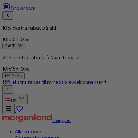
Showroom
10% ekstra rabat på alt!
10
h
:
15
m
:
03
s
SAVE10
DK
Tæpper
Alle tæpper