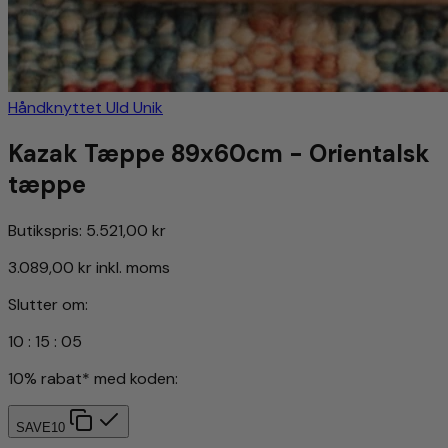
Håndknyttet
Uld
Unik
Kazak Tæppe 89x60cm - Orientalsk
tæppe
Butikspris:
5.521,00 kr
3.089,00 kr
inkl. moms
Slutter om:
10
:
15
:
02
10% rabat* med koden:
SAVE10