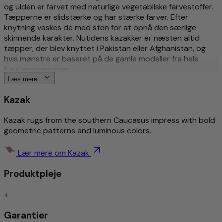
og ulden er farvet med naturlige vegetabilske farvestoffer.
Tæpperne er slidstærke og har stærke farver. Efter
knytning vaskes de med sten for at opnå den særlige
skinnende karakter. Nutidens kazakker er næsten altid
tæpper, der blev knyttet i Pakistan eller Afghanistan, og
hvis mønstre er baseret på de gamle modeller fra hele
Kaukasusregionen.
Læs mere...
Mere om dette produkt
Kazak
Traditionel og kunstfærdigt håndknyttet
Kazak rugs from the southern Caucasus impress with bold
Rigt detaljeret og stilfuldt mønstret
geometric patterns and luminous colors.
Tidløst design
Smudsafvisende/let pleje
Støjisoleret/egnet til gulvvarme
Lær mere om Kazak
Produktpleje
Håndknyttet
Traditionelt håndknyttede tæpper anses fortsat som
+
indbegrebet af den højeste kvalitet blandt tæppetyper.
Garantier
Afhængigt af knutetypen udmærker de sig ved exceptionel