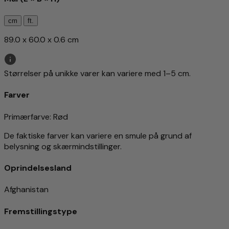
cm
ft.
89.0 x 60.0 x 0.6 cm
Størrelser på unikke varer kan variere med 1–5 cm.
Farver
Primærfarve
: Rød
De faktiske farver kan variere en smule på grund af
belysning og skærmindstillinger.
Oprindelsesland
Afghanistan
Fremstillingstype