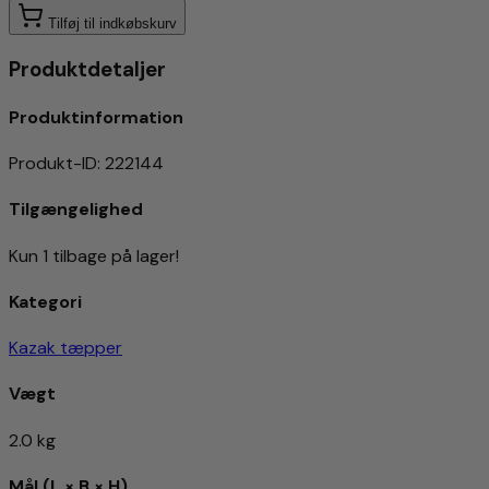
Tilføj til indkøbskurv
Produktdetaljer
Produktinformation
Produkt-ID
:
222144
Tilgængelighed
Kun 1 tilbage på lager!
Kategori
Kazak tæpper
Vægt
2.0 kg
Mål (L × B × H)