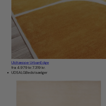
Uldtæppe UrbanEdge
fra
4.979 kr.
7.319 kr.
UDSALG
Bedstsælger